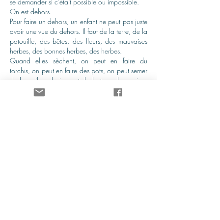
se demander si c’était possible ou impossible.
On est dehors.
Pour faire un dehors, un enfant ne peut pas juste
avoir une vue du dehors. Il faut de la terre, de la
patouille, des bêtes, des fleurs, des mauvaises
herbes, des bonnes herbes, des herbes.
Quand elles sèchent, on peut en faire du
torchis, on peut en faire des pots, on peut semer
dedans, ils redeviennent de la terre, les racines
prennent, les fleurs naissent, les insectes butinent,
les pollens voyagent, les arbres fécondent. Vous
aimez les abricots et fraises ? Alors merci les
enfants de semer la pagaille, d’arroser cette
terre, de creuser, de vous salir, de chercher dans
ce sol, ce qu’il faut pour vivre… et rire.
©sidonierocher2023