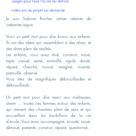
usages pour faire l'école du dehors.
vidéo pro du projet sur demande
Je suis Sidonie Rocher, artiste atteinte de
cabanite aigue.
Voici un petit mot pour dire bravo aux enfants.
Ils ont des idées qui ressemblent à des rêves, et
des rêves plein de réalités.
Les enfants, vous avez rêvé, construit, noué,
tapé, creusé, semé, entortillé, rigolé, douté,
réparé, cherché, trouvé, imaginé, inventé,
patouillé, observé.
Vous êtes de magnifiques débrouillardes et
débrouillards.
Un petit mot pour dire merci aux maîtresses,
atsem … toutes ces femmes autour des enfants,
qui mènent des chantiers plein de sens et qui
accueillent dans les tourbillons de la vie
d’école. Vous avez accompagné, écouté, noué,
dénoué, patienté, construit, réparé, questionné.