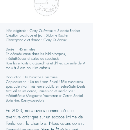
Idée originale : Gerry Quévreux et Sidonie Rocher
Création plastique et jeu : Sidonie Rocher
Chorégraphie et danse : Gerry Quévreux
Durée : 45 minutes
En déambulation dans les bibliothèques,
médiathèques et salles de spectacle
Pour les enfants d'aujourd'hui et d'hier, conseillé de 9
mois à 3 ans pour les enfants
Production : La Branche Commune
Coproduction : Un neuf trois Soleil ! Pôle ressources
spectacle vivant très jeune public en Seine-Saint-Denis
Accueil en résidence, immersion et médiation :
médiathèque Marguerite Yourcenar et Centre Social
Boissière, Rosny-sous-Bois
En 2023, nous avons commencé une
aventure artistique sur un espace intime de
l’enfance : la chambre. Nous avons construit
l’exposition sonore
Sous le lit
où les tout