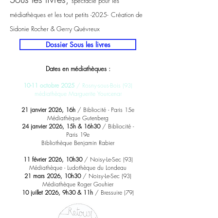
spectacle pour les
médiathèques et les tout petits -2025-
Création de
Sidonie
Rocher & Gerry Quévreux
Dossier Sous les livres
Dates en médiathèques :
10-11 octobre 2025
/ Rosny-sous-Bois (93)
médiathèque Marguerite Yourcenar
21 janvier 2026, 16h
/ Bibliocité - Paris 15e
Médiathèque Gutenberg
24 janvier 2026, 15h & 16h30
/ Bibliocité -
Paris 19e
Bibliothèque Benjamin Rabier
11 février 2026, 10h30
/
Noisy-Le-Sec (93)
Médiathèque - Ludothèque du Londeau
21 mars 2026, 10h30
/
Noisy-Le-Sec (93)
Médiathèque Roger Gouhier
10 juillet 2026, 9h30 & 11h
/ Bressuire (79)